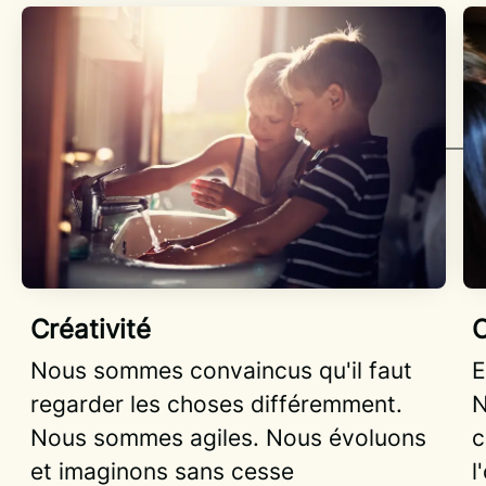
Créativité
C
Nous sommes convaincus qu'il faut
E
regarder les choses différemment.
N
Nous sommes agiles. Nous évoluons
c
et imaginons sans cesse
l