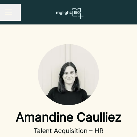
Share page
CAREER MENU
Amandine Caulliez
Talent Acquisition –
HR